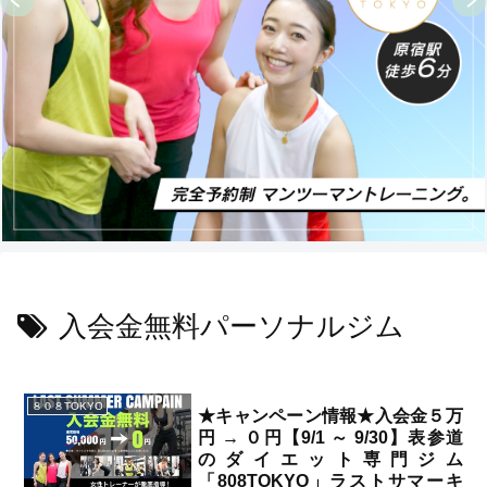
入会金無料パーソナルジム
８０８TOKYO
★キャンペーン情報★入会金５万
円 → ０円【9/1 ～ 9/30】表参道
のダイエット専門ジム
「808TOKYO」ラストサマーキ