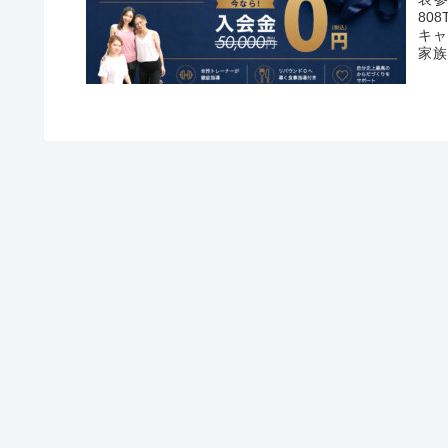
80
キャ
家族
い。
さま