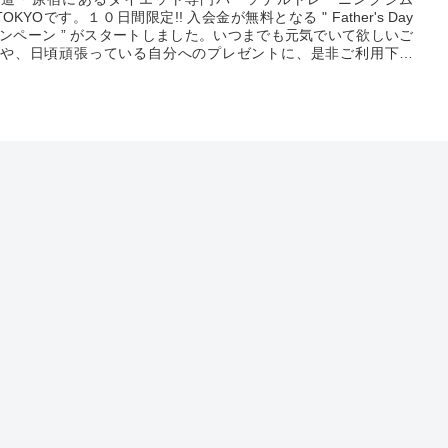
8TOKYOです。１０日間限定!! 入会金が無料となる " Father's Day
ンペーン ” がスタートしました。いつまでも元気でいて欲しいご
や、日頃頑張っている自分へのプレゼントに、是非ご利用下さ
ご予約は、ホームページご予約フォームより只今受付中です。皆
のご予約をお待ちしております。
2026.06.12