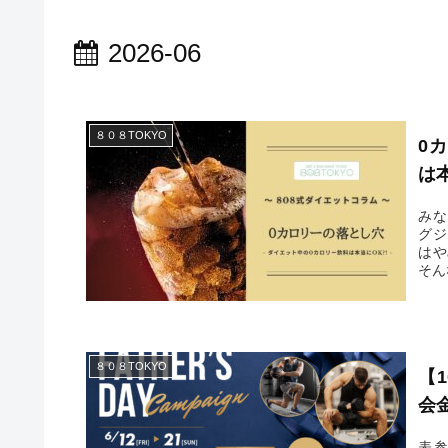
2026-06
８０８TOKYO
0
は
みな
グジム "
はや
そん
８０８TOKYO
【
会金
表