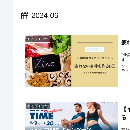
2024-06
８０８TOKYO
疲
"亜
す。
ら』
答え
役割
有名
８０８TOKYO
【
る『
芸能