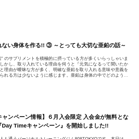
れない身体を作る!! ③ ～とっても大切な亜鉛の話～
鉛" のサプリメントを積極的に摂っている方が多くいらっしゃいま
しかし、取り入れている理由を伺うと『元気になるって聞いたか
と理由が曖昧な方が多く、明確な亜鉛を取り入れる意味や意義を
られる方は少ないように感じます。亜鉛は身体の中でどのような
を果たしているのでしょうか？亜鉛は、男性機能の維持・向上で
ですが
2024.06.27
キャンペーン情報】６月入会限定 入会金が無料とな
Day Timeキャンペーン』を開始しました!!
人も通うパーソナルトレーニングジム808TOKYOです。本日は、