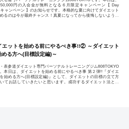
50,000円の入会金が無料となる６月限定キャンペーン【 Day
meキャンペーン 】のお知らせです。本格的な夏に向けてダイエット
めるのは今が最終チャンス！真夏になってから後悔しないよう、
お得な機会に808TOKYOでダイエットを始めましょう。
2024.06.13
イエットを始める前にやるべき事!!② ～ダイエット
始める方へ(目標設定編)～
・表参道ダイエット専門パーソナルトレーニングジム808TOKYO
。本日は、ダイエットを始める前にやるべき事 第２弾!!『ダイエ
を始める方へ(目標設定編)』として、ダイエットの目標の立て方
いてお話していきたいと思います。成功するダイエット法とし
ダイエットを始める前にまず初めに行う事は目的の設定です。次
その目的を果たす為の通過点ややるべき事を決めます。
2024.06.10