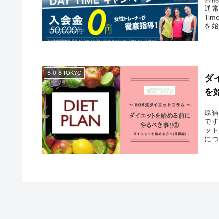
通常
Ti
を始
この
８０８TOKYO
ダ
を
原宿
です
ット
につ
て、
に、