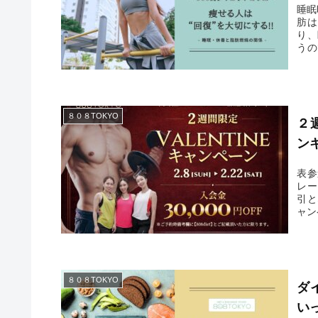
睡眠
肪は
り、
うの
間で
８０８TOKYO
２
ン
表参
レー
引と
ャン
８０８TOKYO
ダ
い