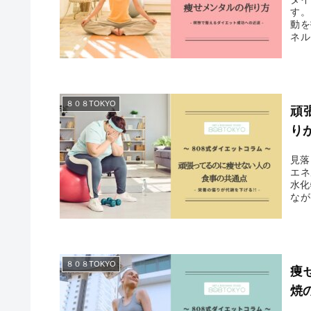
す。
動を
ネル
っぱ
す。
８０８TOKYO
頑
り
見落
エネ
水化
なが
たん
８０８TOKYO
痩
焼