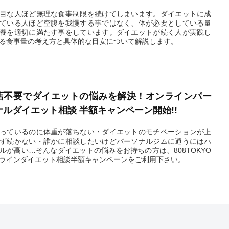
目な人ほど無理な食事制限を続けてしまいます。ダイエットに成
ている人ほど空腹を我慢する事ではなく、体が必要としている量
養を適切に満たす事をしています。ダイエットが続く人が実践し
る食事量の考え方と具体的な目安について解説します。
2026.02.06
店不要でダイエットの悩みを解決！オンラインパー
ナルダイエット相談 半額キャンペーン開始!!
っているのに体重が落ちない・ダイエットのモチベーションが上
ず続かない・誰かに相談したいけどパーソナルジムに通うにはハ
ルが高い…そんなダイエットの悩みをお持ちの方は、808TOKYO
ラインダイエット相談半額キャンペーンをご利用下さい。
2026.02.05