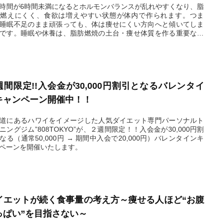
時間が6時間未満になるとホルモンバランスが乱れやすくなり、脂
燃えにくく、食欲は増えやすい状態が体内で作られます。つま
睡眠不足のまま頑張っても、体は痩せにくい方向へと傾いてしま
です。睡眠や休養は、脂肪燃焼の土台・痩せ体質を作る重要な時
す。
2026.02.14
週間限定!!入会金が30,000円割引となるバレンタイ
キャンペーン開催中！！
道にあるハワイをイメージした人気ダイエット専門パーソナルト
ニングジム”808TOKYO”が、２週間限定！！入会金が30,000円割
なる（通常50,000円 → 期間中入会で20,000円）バレンタインキ
ペーンを開催いたします。
2026.02.12
イエットが続く食事量の考え方～痩せる人ほど“お腹
っぱい”を目指さない～