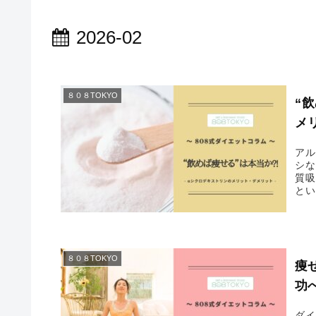
2026-02
８０８TOKYO
“
メ
アル
シな
質吸
とい
です
８０８TOKYO
痩
功
ダイ