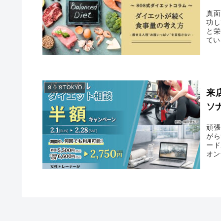
真面
功し
と栄
てい
８０８TOKYO
来
ソ
頑張
がら
ード
オン