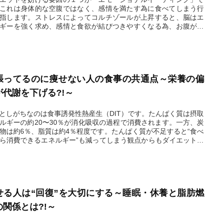
これは身体的な空腹ではなく、感情を満たす為に食べてしまう行
指します。ストレスによってコルチゾールが上昇すると、脳はエ
ギーを強く求め、感情と食欲が結びつきやすくなる為、お腹がい
いでも食べてしまうという過食のループが始まってしますので
2026.02.23
張ってるのに痩せない人の食事の共通点～栄養の偏
が代謝を下げる?!～
としがちなのは食事誘発性熱産生（DIT）です。たんぱく質は摂取
ルギーの約20〜30％が消化吸収の過程で消費されます。一方、炭
物は約6％、脂質は約4％程度です。たんぱく質が不足すると“食べ
ら消費できるエネルギー”も減ってしまう観点からもダイエットに
ぱく質は不可欠なのです。
2026.02.16
せる人は“回復”を大切にする～睡眠・休養と脂肪燃
の関係とは?!～