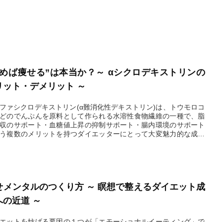
飲めば痩せる”は本当か？～ αシクロデキストリンの
リット・デメリット ～
ファシクロデキストリン(α難消化性デキストリン)は、トウモロコ
どのでんぷんを原料として作られる水溶性食物繊維の一種で、脂
収のサポート・血糖値上昇の抑制サポート・腸内環境のサポート
う複数のメリットを持つダイエッターにとって大変魅力的な成分
。但し、デメリットについても理解して正しく使用しましょう。
2026.02.26
せメンタルのつくり方 ～ 瞑想で整えるダイエット成
への近道 ～
エットを妨げる要因の１つが「エモーショナルイーティング」で