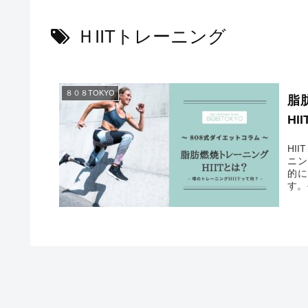
ＨIITトレーニング
８０８TOKYO
脂
HI
HI
ニン
的に
す。
果と
ネル