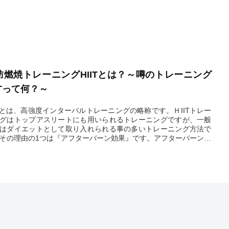
肪燃焼トレーニングHIITとは？～噂のトレーニング
ITって何？～
ITとは、高強度インターバルトレーニングの略称です。ＨIITトレー
グはトップアスリートにも用いられるトレーニングですが、一般
はダイエットとして取り入れられる事の多いトレーニング方法で
その理由の1つは『アフターバーン効果』です。アフターバーン効
は、サーキットトレーニングなど高強度のトレーニング後にもエ
ギー消費が続く状態の事です。
2024.03.28