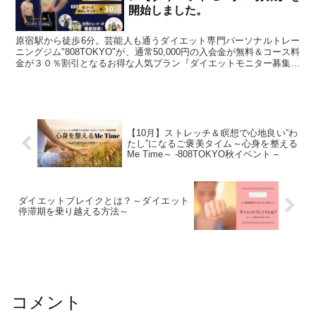
開始しました。
原宿駅から徒歩6分。芸能人も通うダイエット専門パーソナルトレー
ニングジム"808TOKYO"が、通常50,000円の入会金が無料＆コース料
金が３０％割引となるお得な人気プラン『ダイエットモニター募集』
を開始しました!!限定３名の為、前回受付終了となってしまった方
も、初めてお申込み頂く方も、是非このチャンスをお見逃しなくご利
用下さい。
【10月】ストレッチ＆瞑想で心地良い”わ
たし”になるご褒美タイム～心身を整える
Me Time～ -808TOKYO秋イベント –
ダイエットブレイクとは？～ダイエット
停滞期を乗り越える方法～
コメント