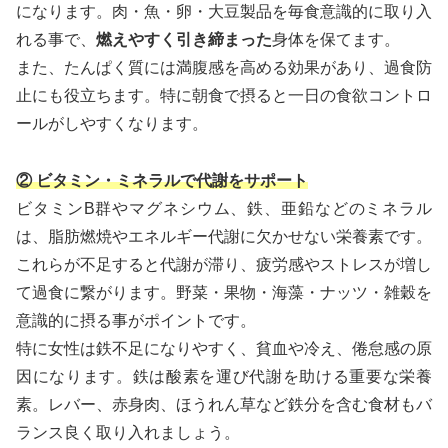
になります。肉・魚・卵・大豆製品を毎食意識的に取り入
れる事で、
燃えやすく引き締まった
身体を保てます。
また、たんぱく質には満腹感を高める効果があり、過食防
止にも役立ちます。特に朝食で摂ると一日の食欲コントロ
ールがしやすくなります。
② ビタミン・ミネラルで代謝をサポート
ビタミンB群やマグネシウム、鉄、亜鉛などのミネラル
は、脂肪燃焼やエネルギー代謝に欠かせない栄養素です。
これらが不足すると代謝が滞り、疲労感やストレスが増し
て過食に繋がります。野菜・果物・海藻・ナッツ・雑穀を
意識的に摂る事がポイントです。
特に女性は鉄不足になりやすく、貧血や冷え、倦怠感の原
因になります。鉄は酸素を運び代謝を助ける重要な栄養
素。レバー、赤身肉、ほうれん草など鉄分を含む食材もバ
ランス良く取り入れましょう。