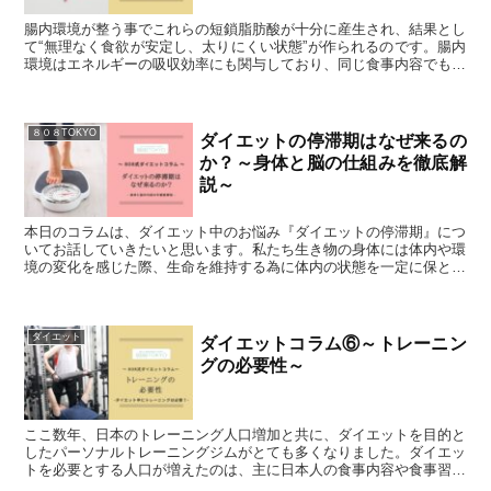
腸内環境が整う事でこれらの短鎖脂肪酸が十分に産生され、結果とし
て“無理なく食欲が安定し、太りにくい状態”が作られるのです。腸内
環境はエネルギーの吸収効率にも関与しており、同じ食事内容でも吸
収されるカロリー量に差が出る事が分かっています。これが「同じ量
を食べているのに太る人・太らない人」が存在する理由の一つです。
８０８TOKYO
ダイエットの停滞期はなぜ来るの
か？～身体と脳の仕組みを徹底解
説～
本日のコラムは、ダイエット中のお悩み『ダイエットの停滞期』につ
いてお話していきたいと思います。私たち生き物の身体には体内や環
境の変化を感じた際、生命を維持する為に体内の状態を一定に保とう
とする "ホメオスタシス（恒常性）" という機能が備わっています。
ダイエット
ダイエットコラム⑥～トレーニン
グの必要性～
ここ数年、日本のトレーニング人口増加と共に、ダイエットを目的と
したパーソナルトレーニングジムがとても多くなりました。ダイエッ
トを必要とする人口が増えたのは、主に日本人の食事内容や食事習慣
の変化が1番の理由と言われてますが、そうであれば何故食事改善施