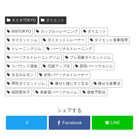
８０８TOKYO
ダイエット
808TOKYO
カップルトレーニング
ダイエット
ダイエットジム
ダイエットトレーナー
ダイエット食事指導
トレーニングジム
パーソナルトレーニング
パーソナルトレーニングジム
プレ花嫁ダイエットジム
リバウンド過食
代謝アップ法
原宿パーソナルジム
太るホルモン
女性パーソナルトレーナー
男性ダイエットジム
痩せた後にすぐ太る
痩せる食事法
稲田亜矢子
表参道パーソナルジム
過食予防法
シェアする
X
Facebook
LINE