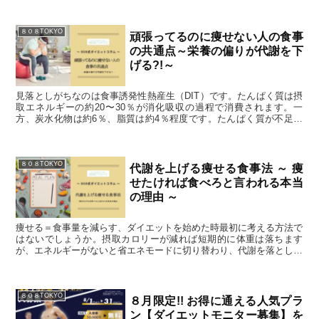
設ではなくトレーニングをメインとしたジムが増えているのでしょう
か。
８０８TOKYO
頑張ってるのに痩せない人の食事
の共通点～栄養の偏りが代謝を下
げる?!～
見落としがちなのは食事誘発性熱産生（DIT）です。たんぱく質は摂
取エネルギーの約20〜30％が消化吸収の過程で消費されます。一
方、炭水化物は約6％、脂質は約4％程度です。たんぱく質が不足す
ると“食べながら消費できるエネルギー”も減ってしまう観点からもダ
イエットにたんぱく質は不可欠なのです。
８０８TOKYO
代謝を上げる痩せる食事法 ～ 痩
せたければ食べろと言われる本当
の理由 ～
痩せる＝食事量を減らす、ダイエットを始めた時最初に考える方法で
はないでしょうか。摂取カロリーが減れば短期的に体重は落ちます
が、エネルギーがないと省エネモードに切り替わり、代謝を落としま
す。いわゆる「食べてないのに痩せない」現象の正体です。
８０８TOKYO
８月限定!! お得に通える人気プラ
ン【ダイエットモニター募集】を