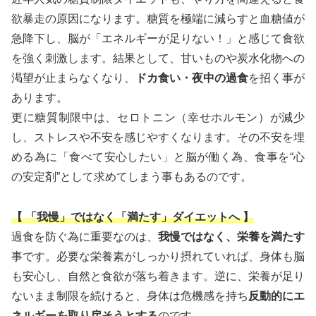
欲暴走の原因になります。糖質を極端に減らすと血糖値が
急降下し、脳が「エネルギーが足りない！」と感じて食欲
を強く刺激します。結果として、甘いものや炭水化物への
渇望が止まらなくなり、
ドカ食い・夜中の過食
を招く事が
あります。
更に糖質制限中は、セロトニン（幸せホルモン）が減少
し、ストレスや不安を感じやすくなります。その不安を埋
める為に「食べて安心したい」と脳が働く為、食事を“心
の安定剤”として求めてしまう事もあるのです。
【 「我慢」ではなく「満たす」ダイエットへ 】
過食を防ぐ為に重要なのは、
我慢ではなく、栄養を満たす
事です。必要な栄養素がしっかり摂れていれば、身体も脳
も安心し、自然と食欲が落ち着きます。逆に、栄養が足り
ないまま制限を続けると、身体は危機感を持ち
反動的にエ
ネルギーを取り戻そうとする
のです。