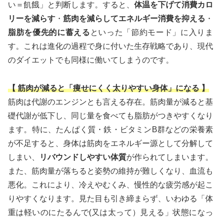
い＝飢餓」と判断します。すると、
体温を下げて消費カロ
リーを減らす
・
筋肉を減らしてエネルギー消費を抑える
・
脂肪を優先的に蓄える
といった「節約モード」に入りま
す。これは進化の過程で身に付いた生存戦略であり、現代
のダイエットでも同様に働いてしまうのです。
【 筋肉が減ると「痩せにくく太りやすい身体」になる 】
筋肉は代謝のエンジンとも言える存在。筋肉量が減ると基
礎代謝が低下し、同じ量を食べても脂肪がつきやすくなり
ます。特に、たんぱく質・鉄・ビタミンB群などの栄養素
が不足すると、身体は筋肉をエネルギー源として分解して
しまい、
リバウンドしやすい体質
が作られてしまいます。
また、筋肉量が落ちると姿勢の維持が難しくなり、血流も
悪化。これにより、冷えやむくみ、慢性的な疲労感が起こ
りやすくなります。見た目も引き締まらず、いわゆる「体
重は軽いのにたるんで(又は太って）見える」状態になっ