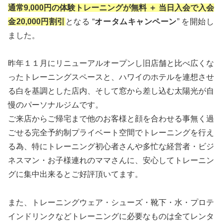
通常9,000円の体験トレーニングが無料 ＋ 当日入会で入会
金20,000円割引
となる “
オータムキャンペーン
” を開始し
ました。
昨年１１月にリニューアルオープンし旧店舗と比べ広くな
ったトレーニングスペースと、ハワイのホテルを連想させ
る白を基調とした店内、そして窓から差し込む太陽光が自
慢のパーソナルジムです。
ご来店からご帰宅まで他のお客様と顔を合わせる事無く過
ごせる完全予約制プライベート空間でトレーニングを行え
る為、特にトレーニング初心者さんや多忙な経営者・ビジ
ネスマン・お子様連れのママさんに、安心してトレーニン
グに集中出来るとご好評頂いてます。
また、トレーニングウェア・シューズ・靴下・水・プロテ
インドリンクなどトレーニングに必要なものは全てレンタ