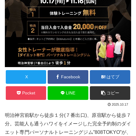
X
Facebook
はてブ
Pocket
LINE
コピー
2025.10.17
明治神宮前駅から徒歩１分(７番出口)、原宿駅から徒歩７
分。芸能人も通うハワイをイメージした完全予約制のダイ
エット専門パーソナルトレーニングジム”808TOKYO”が、