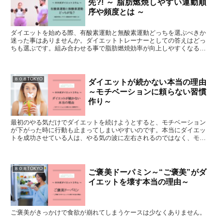
先?! ～ 脂肪燃焼しやすい運動順
序や頻度とは ～
ダイエットを始める際、有酸素運動と無酸素運動どっちを選ぶべきか
迷った事はありませんか。ダイエットトレーナーとしての答えはどっ
ちも選ぶです。組み合わせる事で脂肪燃焼効率が向上しやすくなるか
らです。では、有酸素運動と筋トレの順番はどうでしょうか？
８０８TOKYO
ダイエットが続かない本当の理由
～モチベーションに頼らない習慣
作り～
最初のやる気だけでダイエットを続けようとすると、モチベーション
が下がった時に行動も止まってしまいやすいのです。本当にダイエッ
トを成功させている人は、やる気の波に左右されるのではなく、モチ
ベーションが低い日でも続けられる仕組みを作っています。では、ど
のような習慣があるでしょうか。次の章で説明していきます。
８０８TOKYO
ご褒美ドーパミン～“ご褒美”がダ
イエットを壊す本当の理由～
ご褒美がきっかけで食欲が崩れてしまうケースは少なくありません。