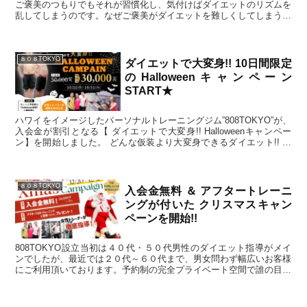
ご褒美のつもりでもそれが習慣化し、気付けばダイエットのリズムを
乱してしまうのです。なぜご褒美がダイエットを難しくしてしまうの
でしょうか。その背景には「ドーパミン」という脳の働きが関係して
います。
８０８TOKYO
ダイエットで大変身!! 10日間限定
のHalloweenキャンペーン
START★
ハワイをイメージしたパーソナルトレーニングジム”808TOKYO”が、
入会金が割引となる【 ダイエットで大変身!! Halloweenキャンペー
ン】を開始しました。 どんな仮装より大変身できるダイエット!! 女
性パーソナルトレーナーのホスピタリティ溢れるトレーニング＆食事
指導で理想の身体を手に入れ周囲を驚かせましょう。
８０８TOKYO
入会金無料 ＆ アフタートレーニ
ングが付いた クリスマスキャン
ペーンを開始!!
808TOKYO設立当初は４０代・５０代男性のダイエット指導がメイ
ンでしたが、最近では２０代～６０代まで、男女問わず幅広いお客様
にご利用頂いております。予約制の完全プライベート空間で誰の目線
も気にせずトレーニングできる為、特に経営者の方やジム初心者さん
に"安心してトレーニングに集中できる"とご好評を頂いております。