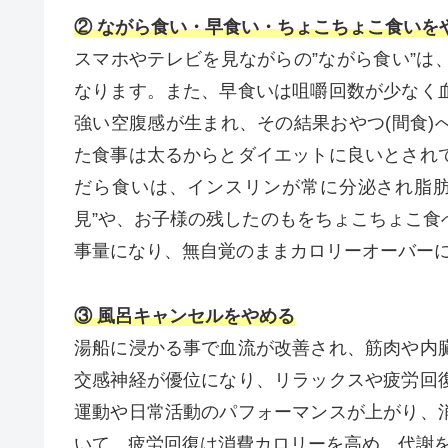
② ながら食い・早食い・ちょこちょこ食いを
スマホやテレビを見ながらの”ながら食い”は
なります。また、早食いは咀嚼回数が少なく
強い空腹感が生まれ、その結果おやつ(間食)
た食事は太るからとダイエットに良いとされ
だら食いは、インスリンが常に分泌され脂肪
見”や、お子様の残したのもをちょこちょこ食
事量になり、無自覚のままカロリーオーバー
③ 風呂キャンセルをやめる
湯船に浸かる事で血流が改善され、筋肉や内
交感神経が優位になり、リラックスや疲労回
運動や日常活動のパフォーマンスが上がり、
いて、疲労回復は消費カロリーを高め、代謝