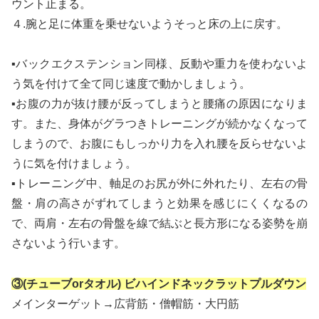
ウント止まる。
４.腕と足に体重を乗せないようそっと床の上に戻す。
▪バックエクステンション同様、反動や重力を使わないよ
う気を付けて全て同じ速度で動かしましょう。
▪お腹の力が抜け腰が反ってしまうと腰痛の原因になりま
す。また、身体がグラつきトレーニングが続かなくなって
しまうので、お腹にもしっかり力を入れ腰を反らせないよ
うに気を付けましょう。
▪トレーニング中、軸足のお尻が外に外れたり、左右の骨
盤・肩の高さがずれてしまうと効果を感じにくくなるの
で、両肩・左右の骨盤を線で結ぶと長方形になる姿勢を崩
さないよう行います。
③(チューブorタオル) ビハインドネックラットプルダウン
メインターゲット→広背筋・僧帽筋・大円筋