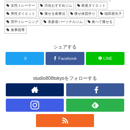
女性トレーナー
渋谷おすすめジム
産後ダイエット
男性ダイエット
痩せる食事法
痩せ体質作り
稲田亜矢子
背中トレーニング
表参道パーソナルジム
食べて痩せる
食事指導
シェアする
X
Facebook
LINE
studio808tokyoをフォローする