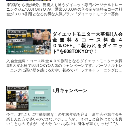
原宿駅から徒歩6分。芸能人も通うダイエット専門パーソナルトレー
ニングジム"808TOKYO"が、通常50,000円の入会金が無料＆コース料
金が３０％割引となるお得な人気プラン『ダイエットモニター募集』
を開始しました!!限定３名の為、前回受付終了となってしまった方
も、初めてお申込み頂く方も、是非このチャンスをお見逃しなくご利
用下さい。
８０８TOKYO
ダイエットモニター大募集!!入会
金無料＆コース料金４
０％OFF。”報われるダイエッ
ト”を808TOKYOで！
入会金無料・コース料金４０％割引となるダイエットモニター大募
集!!大変お得で808TOKYO人気のキャンペーンです。パーソナルトレ
ーニングに高い壁を感じる方や、初めてパーソナルトレーニングに通
う為お得に始めてみたい方におすすめの内容となっております。まず
は無料カウンセリング又は体験トレーニングから始めましょう。
８０８TOKYO
1月キャンペーン
今年、3年ぶりに行動制限なしの年末年始を迎え、新年会や忘年会を
楽しんだ方が多いのではないでしょうか。 そのこと自体はとても良
いことなのですが、その分 ”いつも以上に身体が重くなった!!" "人生
１重い体重を記録しました…" というお...