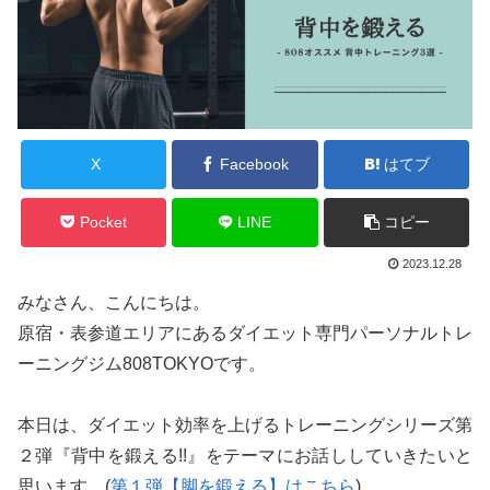
X
Facebook
はてブ
Pocket
LINE
コピー
2023.12.28
みなさん、こんにちは。
原宿・表参道エリアにあるダイエット専門パーソナルトレ
ーニングジム808TOKYOです。
本日は、ダイエット効率を上げるトレーニングシリーズ第
２弾『背中を鍛える!!』をテーマにお話ししていきたいと
思います。(
第１弾【脚を鍛える】はこちら
)