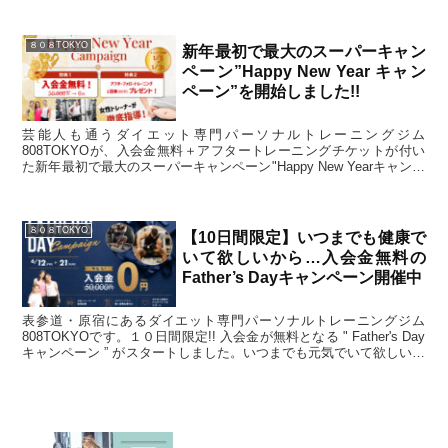
８０８TOKYO
新年最初で最大のスーパーキャン
ペーン”Happy New Year キャン
ペーン”を開始しました!!
芸能人も通うダイエット専門パーソナルトレーニングジム
808TOKYOが、入会金無料＋アフタートレーニングチケットが付い
た新年最初で最大のスーパーキャンペーン"Happy New Yearキャンペ
ーン"を開始しました！ウェア・スニーカー・水・プロテインドリン
クなどトレーニングに必要なものは全て準備してお待ちしておりま
す。
８０８TOKYO
【10日間限定】いつまでも健康で
いて欲しいから…入会金無料の
Father’s Dayキャンペーン開催中
表参道・原宿にあるダイエット専門パーソナルトレーニングジム
808TOKYOです。１０日間限定!! 入会金が無料となる " Father's Day
キャンペーン ” がスタートしました。いつまでも元気でいて欲しいご
家族や、日頃頑張っている自分へのプレゼントに、是非ご利用下さ
い。ご予約は、ホームページご予約フォームより只今受付中です。皆
さまのご予約をお待ちしております。