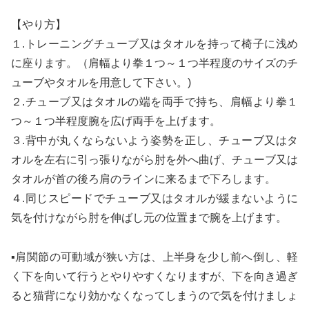
【やり方】
１.トレーニングチューブ又はタオルを持って椅子に浅め
に座ります。（肩幅より拳１つ～１つ半程度のサイズのチ
ューブやタオルを用意して下さい。)
２.チューブ又はタオルの端を両手で持ち、肩幅より拳１
つ～１つ半程度腕を広げ両手を上げます。
３.背中が丸くならないよう姿勢を正し、チューブ又はタ
オルを左右に引っ張りながら肘を外へ曲げ、チューブ又は
タオルが首の後ろ肩のラインに来るまで下ろします。
４.同じスピードでチューブ又はタオルが緩まないように
気を付けながら肘を伸ばし元の位置まで腕を上げます。
▪肩関節の可動域が狭い方は、上半身を少し前へ倒し、軽
く下を向いて行うとやりやすくなりますが、下を向き過ぎ
ると猫背になり効かなくなってしまうので気を付けましょ