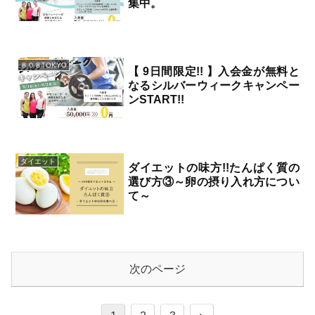
集中。
2023.10.01
８０８TOKYO
【 9日間限定!! 】入会金が無料と
なるシルバーウィークキャンペー
ンSTART!!
2023.09.16
ダイエット
ダイエットの味方!!たんぱく質の
選び方③～卵の摂り入れ方につい
て～
2023.09.14
次のページ