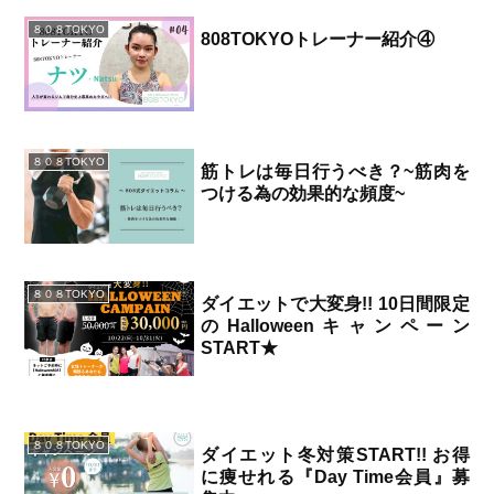
８０８TOKYO
808TOKYOトレーナー紹介④
2023.11.03
８０８TOKYO
筋トレは毎日行うべき？~筋肉を
つける為の効果的な頻度~
2023.10.29
８０８TOKYO
ダイエットで大変身!! 10日間限定
のHalloweenキャンペーン
START★
2023.10.22
８０８TOKYO
ダイエット冬対策START!! お得
に痩せれる『Day Time会員』募