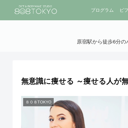
プログラム
ビ
原宿駅から徒歩6分のパ
無意識に痩せる ～痩せる人が無
８０８TOKYO