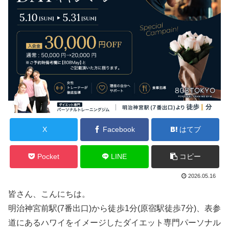
X
Facebook
はてブ
Pocket
LINE
コピー
2026.05.16
皆さん、こんにちは。
明治神宮前駅(7番出口)から徒歩1分(原宿駅徒歩7分)、表参
道にあるハワイをイメージしたダイエット専門パーソナル