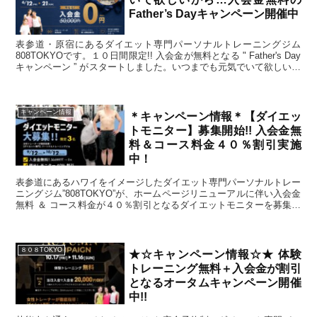
Father’s Dayキャンペーン開催中
表参道・原宿にあるダイエット専門パーソナルトレーニングジム
808TOKYOです。１０日間限定!! 入会金が無料となる " Father's Day
キャンペーン ” がスタートしました。いつまでも元気でいて欲しいご
家族や、日頃頑張っている自分へのプレゼントに、是非ご利用下さ
い。ご予約は、ホームページご予約フォームより只今受付中です。皆
さまのご予約をお待ちしております。
キャンペーン情報
＊キャンペーン情報＊【ダイエッ
トモニター】募集開始!! 入会金無
料＆コース料金４０％割引実施
中！
表参道にあるハワイをイメージしたダイエット専門パーソナルトレー
ニングジム”808TOKYO”が、ホームページリニューアルに伴い入会金
無料 ＆ コース料金が４０％割引となるダイエットモニターを募集い
たします。４０％割引は当ジム開設以来初めての割引率です。
８０８TOKYO
★☆キャンペーン情報☆★ 体験
トレーニング無料＋入会金が割引
となるオータムキャンペーン開催
中!!