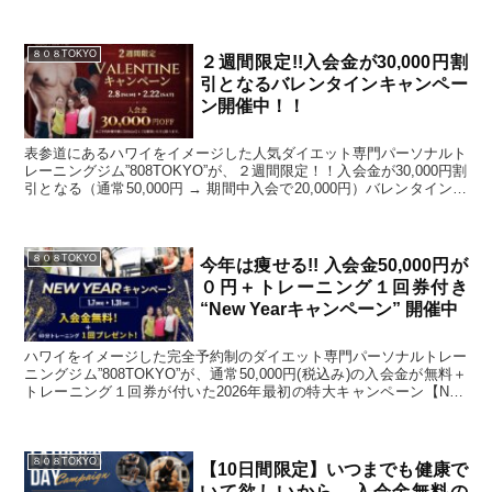
８０８TOKYO
２週間限定!!入会金が30,000円割
引となるバレンタインキャンペー
ン開催中！！
表参道にあるハワイをイメージした人気ダイエット専門パーソナルト
レーニングジム”808TOKYO”が、２週間限定！！入会金が30,000円割
引となる（通常50,000円 → 期間中入会で20,000円）バレンタインキ
ャンペーンを開催いたします。
８０８TOKYO
今年は痩せる!! 入会金50,000円が
０円＋トレーニング１回券付き
“New Yearキャンペーン” 開催中
ハワイをイメージした完全予約制のダイエット専門パーソナルトレー
ニングジム”808TOKYO”が、通常50,000円(税込み)の入会金が無料＋
トレーニング１回券が付いた2026年最初の特大キャンペーン【New
Yearキャンペーン】を開始しました。
８０８TOKYO
【10日間限定】いつまでも健康で
いて欲しいから…入会金無料の