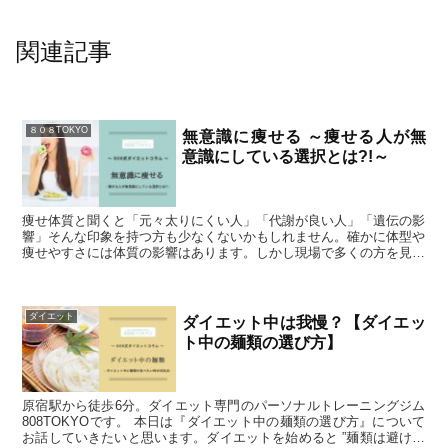
関連記事
８０８TOKYO
無意識に痩せる ～痩せる人が無
意識にしている選択とは?!～
痩せ体質と聞くと「元々太りにくい人」「代謝が良い人」「遺伝の影
響」そんな印象を持つ方も少なくないかもしれません。確かに体型や
痩せやすさには体質の影響はあります。しかし現場で多くの方を見て
いると、体型の差はそれだけでは説明できません。痩せ体質と太りや
すい体質にはどんな違いがあるのでしょか？
ダイエット
ダイエット中は我慢？【ダイエッ
ト中の麺類の選び方】
原宿駅から徒歩6分。ダイエット専門のパーソナルトレーニングジム
808TOKYOです。 本日は『ダイエット中の麺類の選び方』について
お話していきたいと思います。ダイエットを始めると ”麺類は避けた