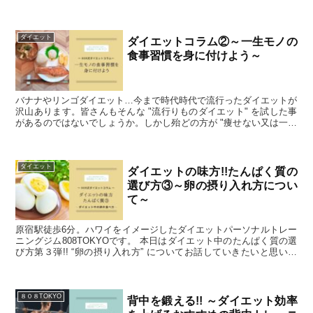
方が良い” という情報を見聞きし我慢している方が多いのではないで
しょうか。何故ダイエット中麺類を我慢した方が良いのでしょうか。
ダイエット
ダイエットコラム②～一生モノの
食事習慣を身に付けよう～
バナナやリンゴダイエット…今まで時代時代で流行ったダイエットが
沢山あります。皆さんもそんな "流行りものダイエット" を試した事
があるのではないでしょうか。しかし殆どの方が "痩せない又は一時
的には痩せたけど直ぐにリバウンドをした” と仰います。流行ってい
るにも関わらずこの様な結果になるのは何故でしょうか？その答え
は、
ダイエット
ダイエットの味方!!たんぱく質の
選び方③～卵の摂り入れ方につい
て～
原宿駅徒歩6分。ハワイをイメージしたダイエットパーソナルトレー
ニングジム808TOKYOです。 本日はダイエット中のたんぱく質の選
び方第３弾!! “卵の摂り入れ方” についてお話していきたいと思いま
す。 卵にはダイエットやトレーニングに大切な栄養 "たんぱく質" が
含まれている為、ダイエットにおすすめの食材となります。
８０８TOKYO
背中を鍛える!! ～ダイエット効率