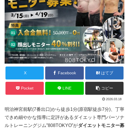
X
Facebook
はてブ
Pocket
LINE
コピー
2026.03.18
明治神宮前駅(7番出口)から徒歩1分(原宿駅徒歩7分)、丁寧
できめ細やかな指導に定評があるダイエット専門パーソナ
ルトレーニングジム”808TOKYO”が
ダイエットモニター募