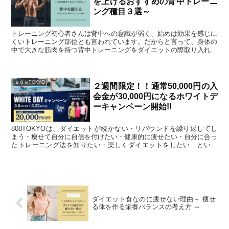
を上げるおすすめの背中トレーニ
ング種目３選～
トレーニング初心者さんは背中への意識が弱く、始めは効果を感じに
くいトレーニング部位とも言われています。だからと言って、身体の
中で大きな筋肉を持つ背中トレーニングをダイエットの際取り入れな
いのはとても勿体ない事になります。まずは以下の３つのトレーニン
グから始めてみてはいかがでしょうか。
８０８TOKYO
２週間限定！！通常50,000円の入
会金が30,000円になるホワイトデ
ーキャンペーン開始!!
808TOKYOは、ダイエットが続かない・リバウンドを繰り返してし
まう・痩せて自分に自信を付けたい・健康的に痩せたい・自分に合っ
たトレーニング法を知りたい・楽しくダイエットをしたい…といっ
た、様々なダイエットのお悩みやご希望をお持ちの方が数多くご来店
頂いているダイエット専門のパーソナルトレーニングジムです。
ダイエット食なのに痩せない理由～ 痩せ
る体を作る栄養バランスの考え方 ～