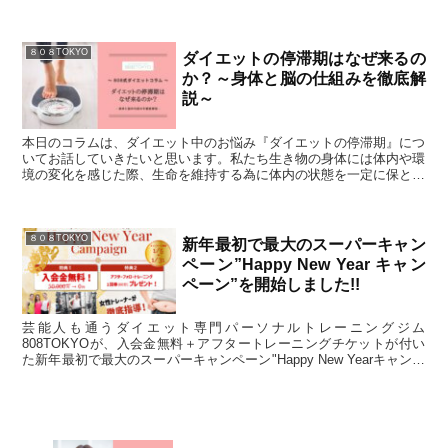
ます。極端な制限を短期間行うより適度な制限を長期間続ける方が、
結果として体脂肪の減少とリバウンド防止の両方に繋がりやすいので
す。
８０８TOKYO
ダイエットの停滞期はなぜ来るの
か？～身体と脳の仕組みを徹底解
説～
本日のコラムは、ダイエット中のお悩み『ダイエットの停滞期』につ
いてお話していきたいと思います。私たち生き物の身体には体内や環
境の変化を感じた際、生命を維持する為に体内の状態を一定に保とう
とする "ホメオスタシス（恒常性）" という機能が備わっています。
８０８TOKYO
新年最初で最大のスーパーキャン
ペーン”Happy New Year キャン
ペーン”を開始しました!!
芸能人も通うダイエット専門パーソナルトレーニングジム
808TOKYOが、入会金無料＋アフタートレーニングチケットが付い
た新年最初で最大のスーパーキャンペーン"Happy New Yearキャンペ
ーン"を開始しました！ウェア・スニーカー・水・プロテインドリン
クなどトレーニングに必要なものは全て準備してお待ちしておりま
す。