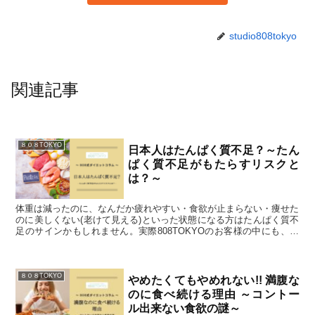
studio808tokyo
関連記事
８０８TOKYO
日本人はたんぱく質不足？～たん
ぱく質不足がもたらすリスクと
は？～
体重は減ったのに、なんだか疲れやすい・食欲が止まらない・痩せた
のに美しくない(老けて見える)といった状態になる方はたんぱく質不
足のサインかもしれません。実際808TOKYOのお客様の中にも、他
のダイエットジムに通い減量に成功した後に抜け毛と過食が酷くなり
怖くなってジムを変えましたとご入会された方が数名いらっしゃいま
す。
８０８TOKYO
やめたくてもやめれない!! 満腹な
のに食べ続ける理由 ～コントー
ル出来ない食欲の謎～