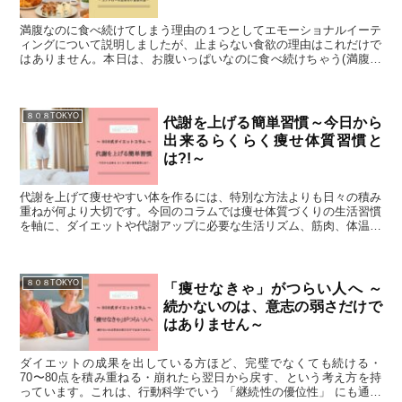
満腹なのに食べ続けてしまう理由の１つとしてエモーショナルイーテ
ィングについて説明しましたが、止まらない食欲の理由はこれだけで
はありません。本日は、お腹いっぱいなのに食べ続けちゃう(満腹過
食)その他の理由についてお話したいと思います。 お腹いっぱいでも
食べ続けてしまうのを止める方法として、どのような方法が考えられ
るでしょうか？
８０８TOKYO
代謝を上げる簡単習慣～今日から
出来るらくらく痩せ体質習慣と
は?!～
代謝を上げて痩せやすい体を作るには、特別な方法よりも日々の積み
重ねが何より大切です。今回のコラムでは痩せ体質づくりの生活習慣
を軸に、ダイエットや代謝アップに必要な生活リズム、筋肉、体温の
視点から、無理なく続けられる考え方を丁寧に解説します。
８０８TOKYO
「痩せなきゃ」がつらい人へ ～
続かないのは、意志の弱さだけで
はありません～
ダイエットの成果を出している方ほど、完璧でなくても続ける・
70〜80点を積み重ねる・崩れたら翌日から戻す、という考え方を持
っています。これは、行動科学でいう 「継続性の優位性」 にも通じ