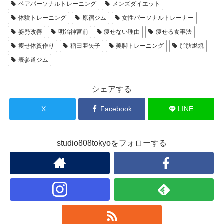
ペアパーソナルトレーニング
メンズダイエット
体験トレーニング
原宿ジム
女性パーソナルトレーナー
姿勢改善
明治神宮前
痩せない理由
痩せる食事法
痩せ体質作り
稲田亜矢子
美脚トレーニング
脂肪燃焼
表参道ジム
シェアする
X
Facebook
LINE
studio808tokyoをフォローする