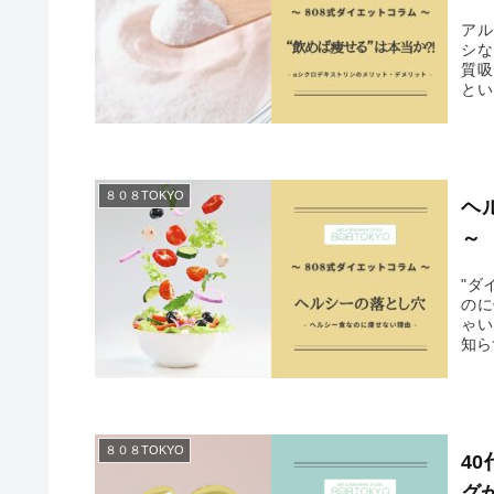
アル
シな
質吸
とい
です
８０８TOKYO
ヘ
～
"ダ
のに
ゃい
知ら
８０８TOKYO
4
グ