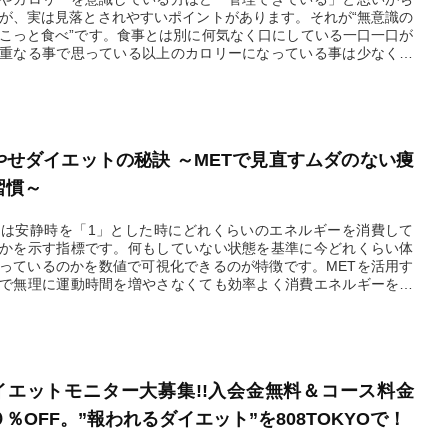
が、実は見落とされやすいポイントがあります。それが“無意識の
こっと食べ”です。食事とは別に何気なく口にしている一口一口が
重なる事で思っている以上のカロリーになっている事は少なくあ
せん。今回は“ちょこっと食べ”がダイエットに与える影響につい
説します。
2026.03.31
やせダイエットの秘訣 ～METで見直すムダのない痩
習慣～
Tは安静時を「1」とした時にどれくらいのエネルギーを消費して
かを示す指標です。何もしていない状態を基準に今どれくらい体
っているのかを数値で可視化できるのが特徴です。METを活用す
で無理に運動時間を増やさなくても効率よく消費エネルギーを高
事ができます。ポイントは時間ではなく強度と組み合わせにあり
。
2026.03.24
イエットモニター大募集!!入会金無料＆コース料金
０％OFF。”報われるダイエット”を808TOKYOで！