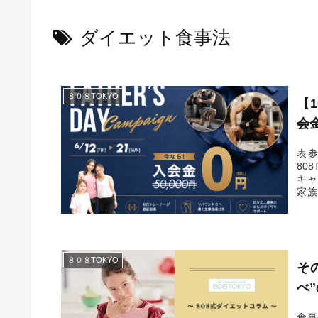
ダイエット食事法
８０８TOKYO
【
会金
表
80
キャ
家族
い。
さま
８０８TOKYO
そ
べ
食事