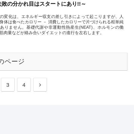
失敗の分かれ目はスタートにあり!!～
の変化は、エネルギー収支の差し引きによって起こりますが、人
身体は食べたカロリー － 消費したカロリーで片づけられる程単純
ありません。基礎代謝や非運動性熱産生(NEAT)、ホルモンの働
筋肉量などが絡み合いダイエットの進行を左右します。
2025.09.18
のページ
3
4