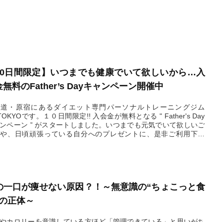
10日間限定】いつまでも健康でいて欲しいから…入
無料のFather’s Dayキャンペーン開催中
参道・原宿にあるダイエット専門パーソナルトレーニングジム
8TOKYOです。１０日間限定!! 入会金が無料となる " Father's Day
ンペーン ” がスタートしました。いつまでも元気でいて欲しいご
や、日頃頑張っている自分へのプレゼントに、是非ご利用下さ
ご予約は、ホームページご予約フォームより只今受付中です。皆
のご予約をお待ちしております。
2026.06.12
の一口が痩せない原因？！～無意識の“ちょこっと食
”の正体～
やカロリーを意識している方ほど「管理できている」と思いがち