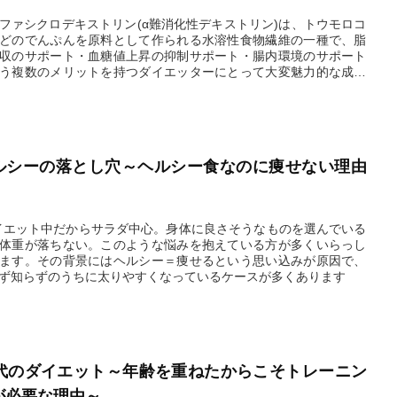
ファシクロデキストリン(α難消化性デキストリン)は、トウモロコ
どのでんぷんを原料として作られる水溶性食物繊維の一種で、脂
収のサポート・血糖値上昇の抑制サポート・腸内環境のサポート
う複数のメリットを持つダイエッターにとって大変魅力的な成分
。但し、デメリットについても理解して正しく使用しましょう。
2026.02.26
ルシーの落とし穴～ヘルシー食なのに痩せない理由
イエット中だからサラダ中心。身体に良さそうなものを選んでいる
体重が落ちない。このような悩みを抱えている方が多くいらっし
ます。その背景にはヘルシー＝痩せるという思い込みが原因で、
ず知らずのうちに太りやすくなっているケースが多くあります
2026.01.07
0代のダイエット～年齢を重ねたからこそトレーニン
が必要な理由～