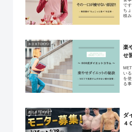
です
ちょ
積み
りま
て解
８０８TOKYO
楽
せ
ME
いる
を使
る事
める
ます
８０８TOKYO
ダ
４