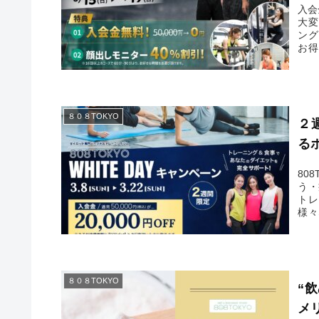
入会
大変
ング
お得
料カ
８０８TOKYO
２週
る
80
う・
トレ
様々
てい
８０８TOKYO
“
メ