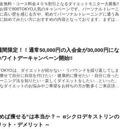
金無料・コース料金４０％割引となるダイエットモニター大募集!!
お得で808TOKYO人気のキャンペーンです。パーソナルトレーニ
に高い壁を感じる方や、初めてパーソナルトレーニングに通う為
に始めてみたい方におすすめの内容となっております。まずは無
ウンセリング又は体験トレーニングから始めましょう。
2026.03.18
間限定！！通常50,000円の入会金が30,000円にな
ホワイトデーキャンペーン開始!!
8TOKYOは、ダイエットが続かない・リバウンドを繰り返してしま
痩せて自分に自信を付けたい・健康的に痩せたい・自分に合った
ーニング法を知りたい・楽しくダイエットをしたい…といった、
なダイエットのお悩みやご希望をお持ちの方が数多くご来店頂い
るダイエット専門のパーソナルトレーニングジムです。
2026.03.08
飲めば痩せる”は本当か？～ αシクロデキストリンの
リット・デメリット ～