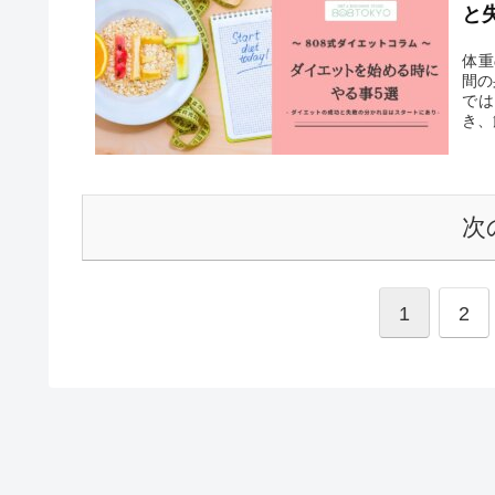
と
体重
間の
では
き、
次
1
2