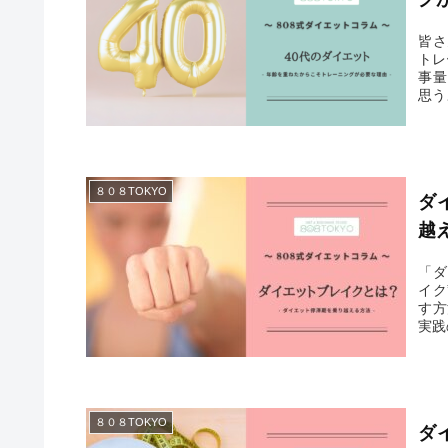
皆さ
トレーニ
事量
思う
８０８TOKYO
ダ
越
「ダ
イク
す方
実践
８０８TOKYO
ダ