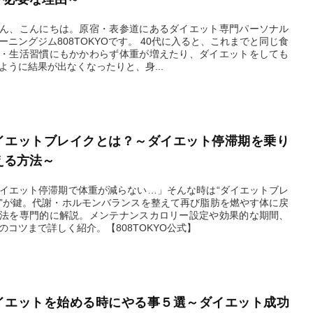
ん、こんにちは。原宿・表参道にあるダイエット専門パーソナル
ングジム808TOKYOです。 40代に入ると、これまでと同じ食
・生活習慣にもかかわらず体重が増えたり、ダイエットをしても
ように結果が出なくなったりと、身...
2025.12.20
イエットブレイクとは？～ダイエット停滞期を乗り
える方法～
イエット停滞期で体重が減らない…」そんな時は“ダイエットブレ
”が鍵。代謝・ホルモンバランスを整えて再び脂肪を燃やす体に戻
法を専門的に解説。メンテナンスカロリー設定や効果的な期間、
のコツまで詳しく紹介。【808TOKYO公式】
2025.11.04
イエットを始める時にやる事５選～ダイエット成功